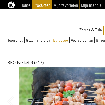
Home
Producten
Mijn favorieten
Mijn mandje
Zomer & Tuin
Toon alles
Gezellig Tafelen
Barbeque
Voorgerechten
Bijge
BBQ Pakket 3 (317)