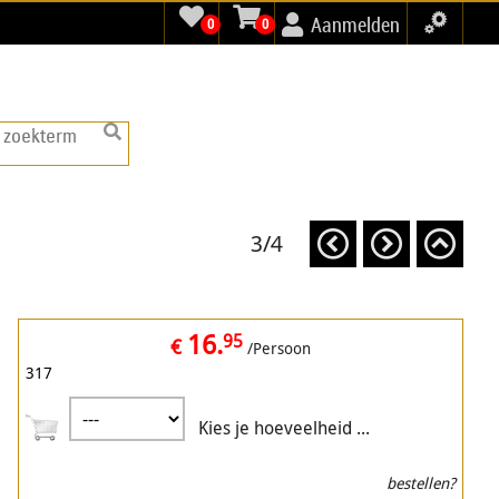
Aanmelden
0
0
3/4
16.
95
€
/Persoon
317
Kies je hoeveelheid ...
bestellen?