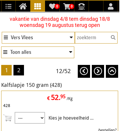
0
0
vakantie van dinsdag 4/8 tem dinsdag 18/8
woensdag 19 augustus terug open
Vers Vlees
Toon alles
1
2
12/52
Kalfslapje 150 gram (428)
52.
95
€
/Kg
428
Kies je hoeveelheid ...
bestellen?